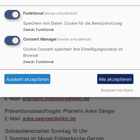
er Gnade.
Funktional
(immer erforderlich)
Speichern von Daten: Cookie für die Benutzersitzung
Zweck
:
Funktional
Wir sind für Sie da!
Consent Manager
(immer erforderlich)
Evang.-Luth. Kirchengemeinde Vilsbiburg
Cookie Consent speichert Ihre Einwilligungsstatus im
Browser
Mozartstraße 6
Zweck
:
Funktional
84137 Vilsbiburg
Pfarramt geöffnet: Mo und Do 9:00 - 12:30 Uhr
Auswahl akzeptieren
Alle akzeptieren
Tel: 08741 1827
Realisiert mit Klaro!
E-Mail:
pfarramt.vilsbiburg@elkb.de
Präventionsbeauftragte: Pfarrerin Anke Sänger
E-Mail:
anke.saenger@elkb.de
Gottesdienstzeiten Sonntag 10 Uhr
1. Sonntag im Monat Erlöserkirche Gerzen