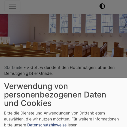
Hauptnavigation
Startseite
Gott widersteht den Hochmütigen, aber den
Demütigen gibt er Gnade.
Verwendung von
Gott widersteht den
personenbezogenen Daten
und Cookies
Hochmütigen, aber
Bitte die Dienste und Anwendungen von Drittanbietern
den Demütigen gibt
auswählen, die wir nutzen möchten.
Für weitere Informationen
bitte unsere
Datenschutzhinweise
lesen.